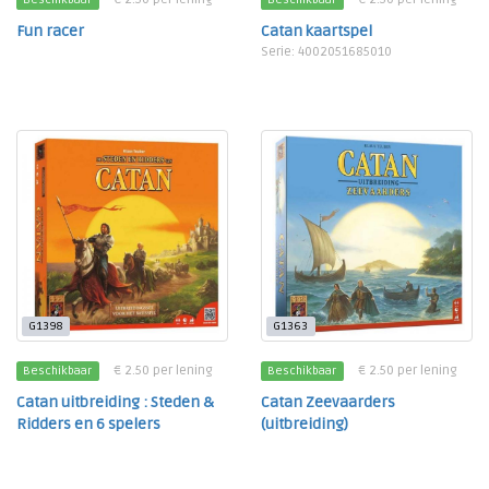
Fun racer
Catan kaartspel
Serie: 4002051685010
G1398
G1363
€ 2.50 per lening
€ 2.50 per lening
Beschikbaar
Beschikbaar
Catan uitbreiding : Steden &
Catan Zeevaarders
Ridders en 6 spelers
(uitbreiding)