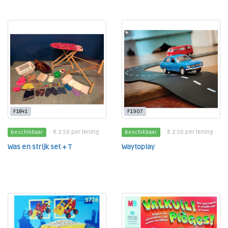
F1841
F1907
€ 2.50 per lening
€ 2.50 per lening
Beschikbaar
Beschikbaar
Was en strijk set + T
Waytoplay