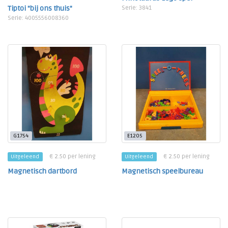
Tiptoi "bij ons thuis"
Serie: 3841
Serie: 4005556008360
G1754
E1205
€ 2.50 per lening
€ 2.50 per lening
Uitgeleend
Uitgeleend
Magnetisch dartbord
Magnetisch speelbureau