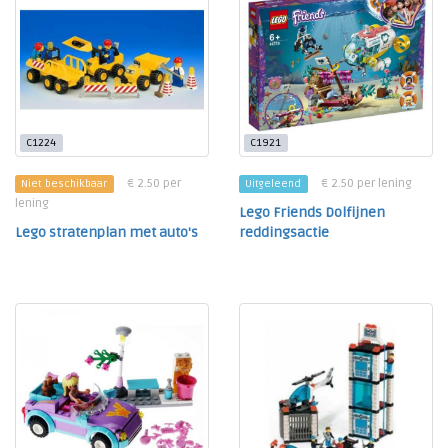
C1224
C1921
€ 2.50 per
€ 2.50 per lening
Niet beschikbaar
Uitgeleend
lening
Lego Friends Dolfijnen
Lego stratenplan met auto's
reddingsactie