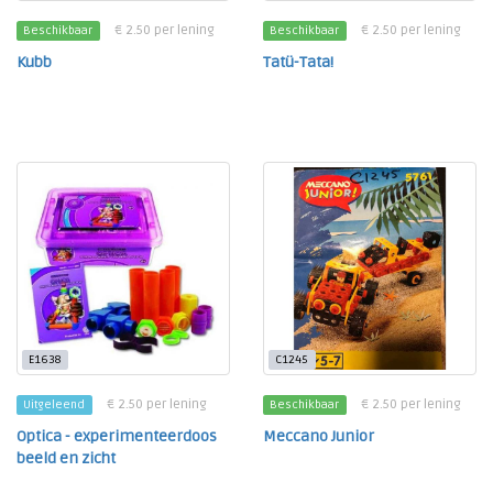
€ 2.50 per lening
€ 2.50 per lening
Beschikbaar
Beschikbaar
Kubb
Tatü-Tata!
E1638
C1245
€ 2.50 per lening
€ 2.50 per lening
Uitgeleend
Beschikbaar
Optica - experimenteerdoos
Meccano Junior
beeld en zicht