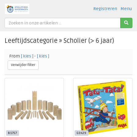
Registreren
Menu
Leeftijdscategorie » Scholier (> 6 jaar)
From
[ kies ]
-
[ kies ]
Verwijder filter
B1757
G1429