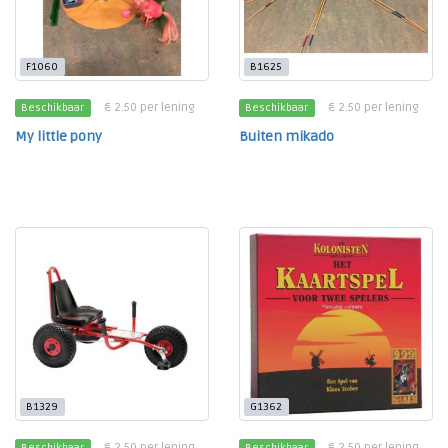
F1060
B1625
€ 2.50 per lening
€ 2.50 per lening
Beschikbaar
Beschikbaar
My little pony
Buiten mikado
B1329
G1362
€ 2.50 per lening
€ 2.50 per lening
Beschikbaar
Beschikbaar