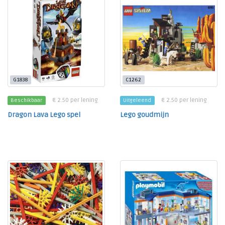
G1838
C1262
€ 2.50 per lening
€ 2.50 per lening
Beschikbaar
Uitgeleend
Dragon Lava Lego spel
Lego goudmijn