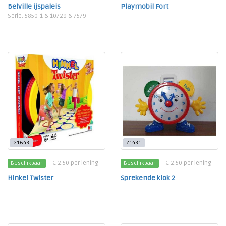
Belville ijspaleis
Playmobil Fort
Serie: 5850-1 & 10729 & 7579
G1643
Z1431
€ 2.50 per lening
€ 2.50 per lening
Beschikbaar
Beschikbaar
Hinkel Twister
Sprekende klok 2