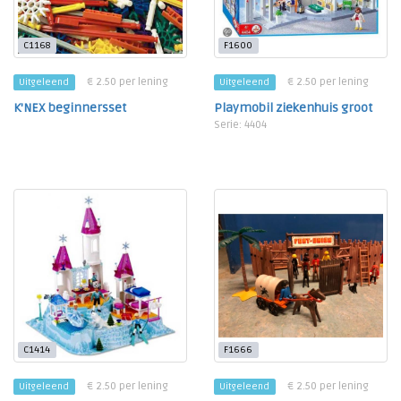
C1168
F1600
€ 2.50 per lening
€ 2.50 per lening
Uitgeleend
Uitgeleend
K'NEX beginnersset
Playmobil ziekenhuis groot
Serie: 4404
C1414
F1666
€ 2.50 per lening
€ 2.50 per lening
Uitgeleend
Uitgeleend