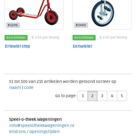
B1296
B1400
€ 2.50 per lening
€ 2.50 per lening
Beschikbaar
Beschikbaar
Driewiel step
Eenwieler
51 tot 100 van 215 artikelen worden getoond sorteer op
naam
|
code
1
2
3
4
5
Go to page:
Speel-o-theek Wageningen
info@speelotheekwageningen.nl
Vind ons / openingstijden