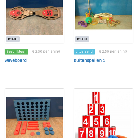
B1683
B1330
€ 2.50 per lening
€ 2.50 per lening
Beschikbaar
Uitgeleend
Waveboard
Buitenspellen 1