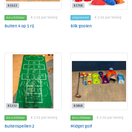
B1623
B1768
€ 2.50 per lening
€ 2.50 per lening
Beschikbaar
Uitgeleend
Buiten 4 op 1 rij
Blik gooien
B1332
B1868
€ 2.50 per lening
€ 2.50 per lening
Beschikbaar
Beschikbaar
Buitenspellen 2
Midget golf