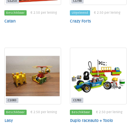
G1250
C1798
€ 2.50 per lening
€ 2.50 per lening
Beschikbaar
Uitgeleend
Catan
Crazy Forts
C1083
C1783
€ 2.50 per lening
€ 2.50 per lening
Beschikbaar
Beschikbaar
Lasy
Duplo raceauto + Toolo