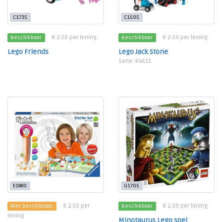
C1735
C1505
€ 2.50 per lening
€ 2.50 per lening
Beschikbaar
Beschikbaar
Lego Friends
Lego Jack Stone
Serie: K4611
E1880
G1705
€ 2.50 per
€ 2.50 per lening
Niet beschikbaar
Beschikbaar
lening
Minotaurus Lego spel