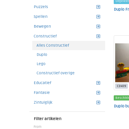
Uitgelee
Puzzels
Duplo F
Spellen
Bewegen
Constructief
Alles Constructief
Duplo
Lego
Constructief overige
Educatief
C1409
Fantasie
Beschikb
Zintuiglijk
Duplo b
Filter artikelen
From