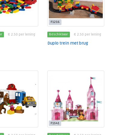
F1216
€ 2.50 per lening
€ 2.50 per lening
ar
Beschikbaar
Duplo trein met brug
F1541