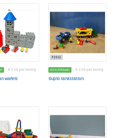
F1912
€ 2.50 per lening
€ 2.50 per lening
ar
Beschikbaar
an wafels
Duplo tankstation