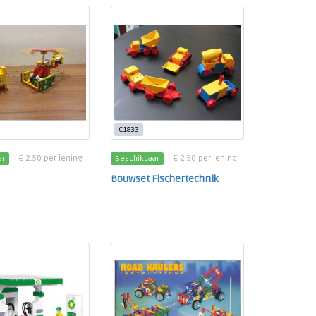
C1833
€ 2.50 per lening
€ 2.50 per lening
ar
Beschikbaar
Bouwset Fischertechnik