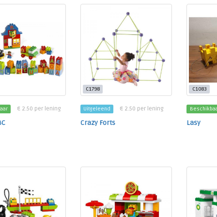
C1798
C1083
€ 2.50 per lening
€ 2.50 per lening
aar
Uitgeleend
Beschikba
BC
Crazy Forts
Lasy