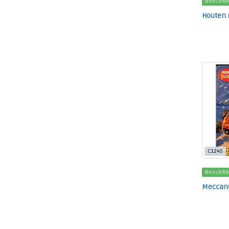
Beschikb
Houten
C1245
Beschikb
Meccano