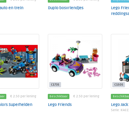
auto en trein
Duplo bosvriendjes
Lego Frie
reddingsa
C1735
C1505
€ 2.50 per lening
€ 2.50 per lening
aar
Beschikbaar
Beschikba
niors Superhelden
Lego Friends
Lego Jack
Serie: K461