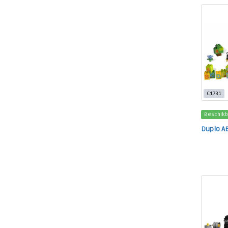
C1731
Beschikb
Duplo A