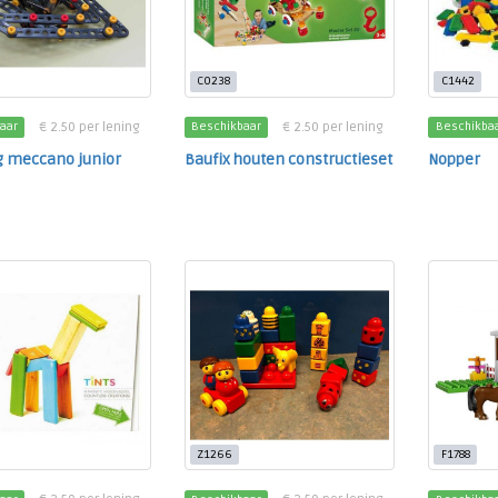
C0238
C1442
€ 2.50 per lening
€ 2.50 per lening
aar
Beschikbaar
Beschikba
ig meccano junior
Baufix houten constructieset
Nopper
Z1266
F1788