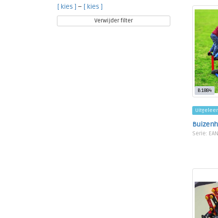
–
[ kies ]
[ kies ]
Verwijder filter
B1884
Uitgelee
Buizenh
Serie: EA