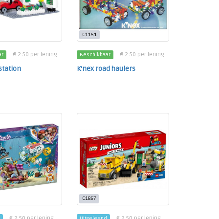
C1151
€ 2.50 per lening
€ 2.50 per lening
ar
Beschikbaar
station
K'nex road haulers
C1857
€ 2.50 per lening
€ 2.50 per lening
Uitgeleend