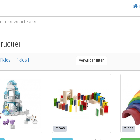
ructief
[ kies ]
-
[ kies ]
Verwijder filter
F1908
Z1895