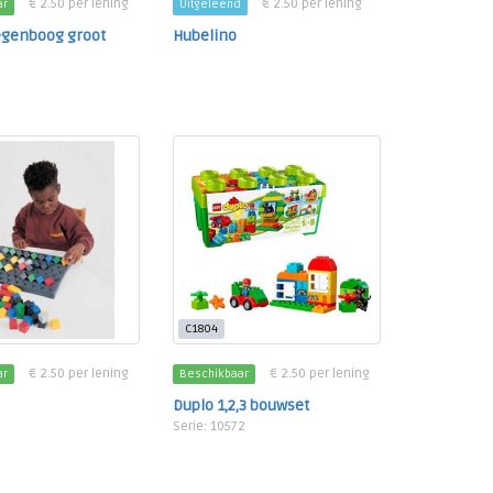
€ 2.50 per lening
€ 2.50 per lening
ar
Uitgeleend
egenboog groot
Hubelino
C1804
€ 2.50 per lening
€ 2.50 per lening
ar
Beschikbaar
Duplo 1,2,3 bouwset
Serie: 10572