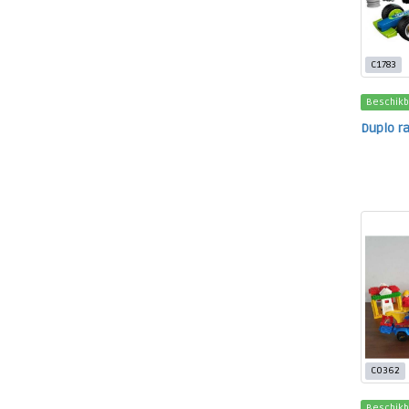
C1783
Beschikb
Duplo ra
C0362
Beschikb