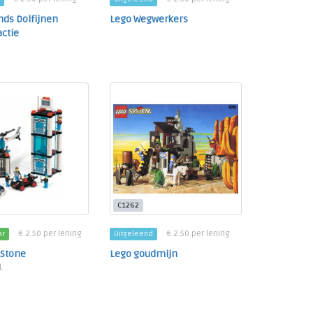
nds Dolfijnen
Lego Wegwerkers
ctie
C1262
€ 2.50 per lening
€ 2.50 per lening
ar
Uitgeleend
 Stone
Lego goudmijn
1