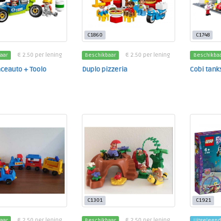
C1860
C1748
€ 2.50 per lening
€ 2.50 per lening
aar
Beschikbaar
Beschikba
ceauto + Toolo
Duplo pizzeria
Cobi tank
C1301
C1921
€ 2.50 per lening
€ 2.50 per lening
aar
Beschikbaar
Uitgeleend