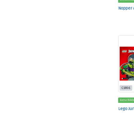
Nopper 
C1856
Beschikb
Lego Ju