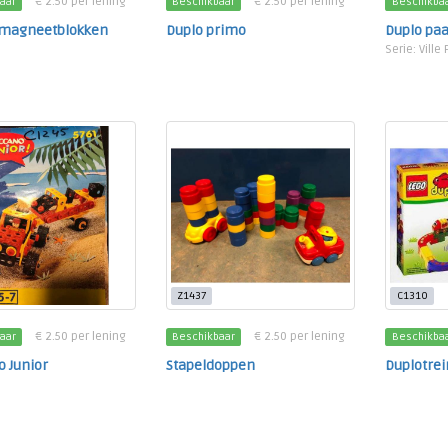
€ 2.50 per lening
€ 2.50 per lening
aar
Beschikbaar
Beschikba
 magneetblokken
Duplo primo
Duplo pa
Serie: Ville
Z1437
C1310
€ 2.50 per lening
€ 2.50 per lening
aar
Beschikbaar
Beschikba
 Junior
Stapeldoppen
Duplotrei