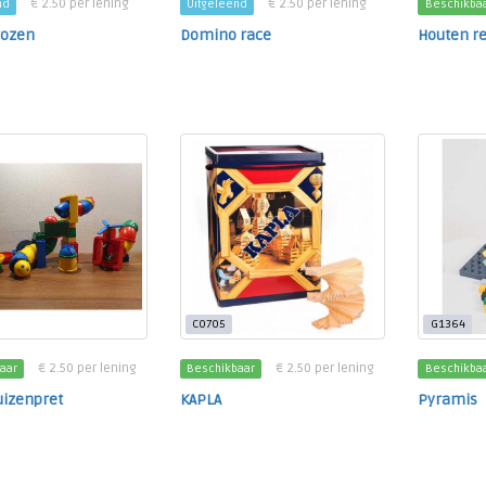
€ 2.50 per lening
€ 2.50 per lening
nd
Uitgeleend
Beschikba
rozen
Domino race
Houten r
C0705
G1364
€ 2.50 per lening
€ 2.50 per lening
aar
Beschikbaar
Beschikba
uizenpret
KAPLA
Pyramis