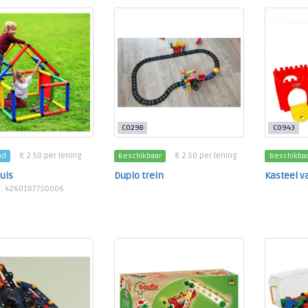
C0298
C0943
€ 2.50 per lening
€ 2.50 per lening
nd
Beschikbaar
Beschikba
uis
Duplo trein
Kasteel v
N: 4260187750006