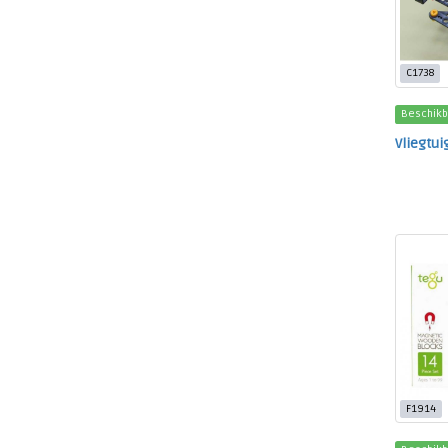
C1738
Beschikb
Vliegtu
F1914