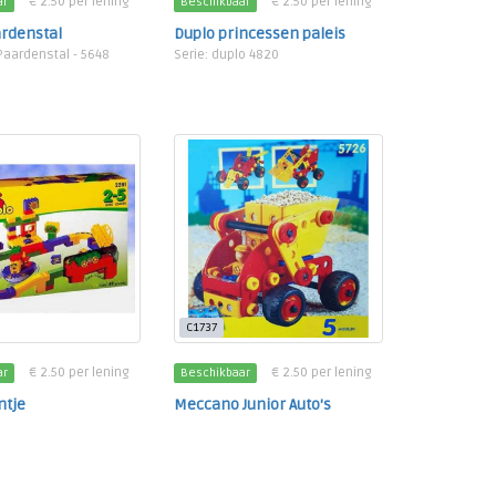
€ 2.50 per lening
€ 2.50 per lening
ar
Beschikbaar
ardenstal
Duplo princessen paleis
 Paardenstal - 5648
Serie: duplo 4820
C1737
€ 2.50 per lening
€ 2.50 per lening
ar
Beschikbaar
ntje
Meccano Junior Auto's