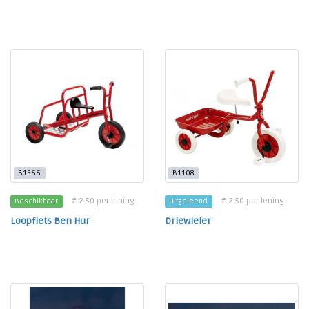
B1366
B1108
€ 2.50 per lening
€ 2.50 per lening
Beschikbaar
Uitgeleend
Loopfiets Ben Hur
Driewieler