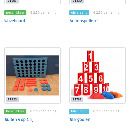
B1683
B1330
€ 2.50 per lening
€ 2.50 per lening
Beschikbaar
Uitgeleend
Waveboard
Buitenspellen 1
B1623
B1768
€ 2.50 per lening
€ 2.50 per lening
Beschikbaar
Uitgeleend
Buiten 4 op 1 rij
Blik gooien