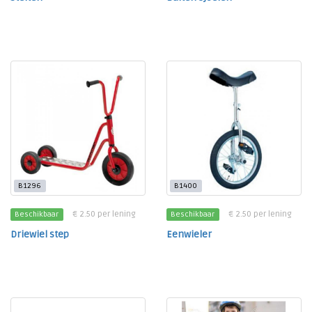
B1296
B1400
€ 2.50 per lening
€ 2.50 per lening
Beschikbaar
Beschikbaar
Driewiel step
Eenwieler