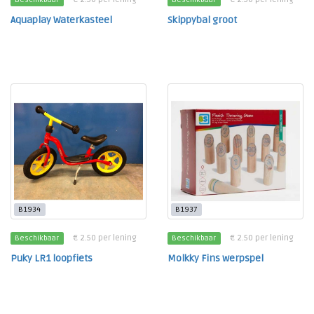
Aquaplay Waterkasteel
Skippybal groot
B1934
B1937
€ 2.50 per lening
€ 2.50 per lening
Beschikbaar
Beschikbaar
Puky LR1 loopfiets
Molkky Fins werpspel