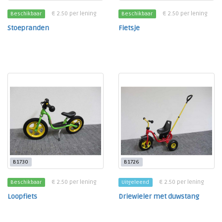
€ 2.50 per lening
€ 2.50 per lening
Beschikbaar
Beschikbaar
Stoepranden
Fietsje
B1730
B1726
€ 2.50 per lening
€ 2.50 per lening
Beschikbaar
Uitgeleend
Loopfiets
Driewieler met duwstang