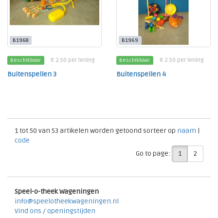
B1968
B1969
€ 2.50 per lening
€ 2.50 per lening
Beschikbaar
Beschikbaar
Buitenspellen 3
Buitenspellen 4
1 tot 50 van 53 artikelen worden getoond sorteer op
naam
|
code
1
2
Go to page:
Speel-o-theek Wageningen
info@speelotheekwageningen.nl
Vind ons / openingstijden