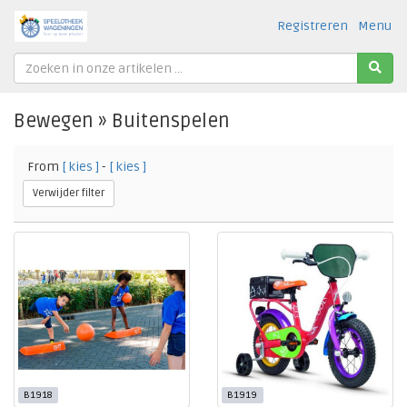
Registreren
Menu
Bewegen » Buitenspelen
From
[ kies ]
-
[ kies ]
Verwijder filter
B1918
B1919