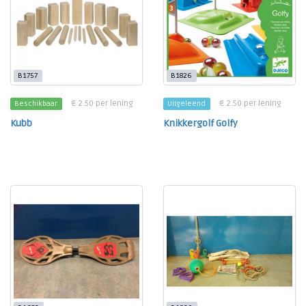
B1757
B1826
€ 2.50 per lening
€ 2.50 per lening
Beschikbaar
Uitgeleend
Kubb
Knikkergolf Golfy