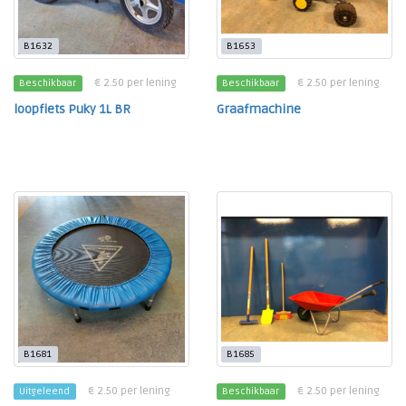
B1632
B1653
€ 2.50 per lening
€ 2.50 per lening
Beschikbaar
Beschikbaar
loopfiets Puky 1L BR
Graafmachine
B1681
B1685
€ 2.50 per lening
€ 2.50 per lening
Uitgeleend
Beschikbaar