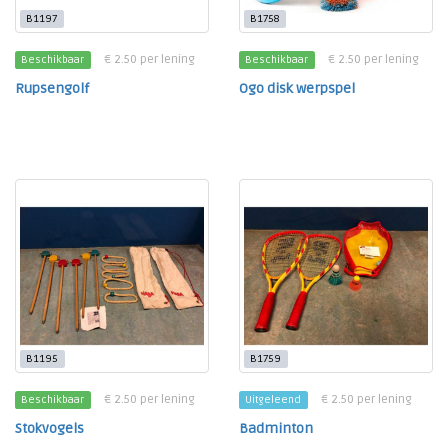
B1197
B1758
€ 2.50 per lening
€ 2.50 per lening
Beschikbaar
Beschikbaar
Rupsengolf
Ogo disk werpspel
B1195
B1759
€ 2.50 per lening
€ 2.50 per lening
Beschikbaar
Uitgeleend
Stokvogels
Badminton