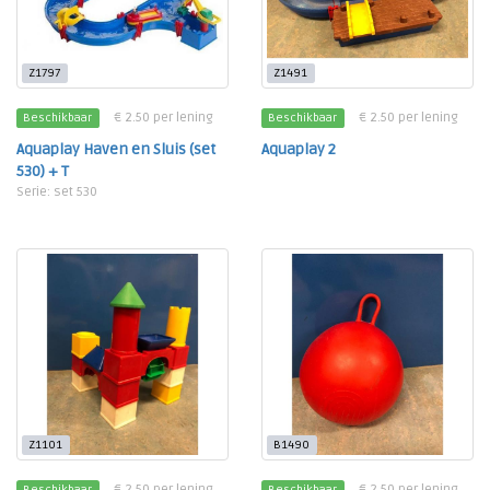
Z1797
Z1491
€ 2.50 per lening
€ 2.50 per lening
Beschikbaar
Beschikbaar
Aquaplay Haven en Sluis (set
Aquaplay 2
530) + T
Serie: set 530
Z1101
B1490
€ 2.50 per lening
€ 2.50 per lening
Beschikbaar
Beschikbaar