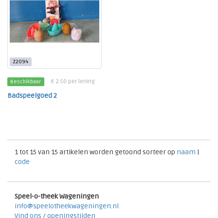
Z2094
€ 2.50 per lening
Beschikbaar
Badspeelgoed 2
1 tot 15 van 15 artikelen worden getoond sorteer op
naam
|
code
Speel-o-theek Wageningen
info@speelotheekwageningen.nl
Vind ons / openingstijden