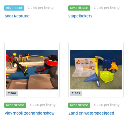
€ 2.50 per lening
€ 2.50 per lening
Uitgeleend
Beschikbaar
Boot Neptune
Stapelbekers
F1806
Z1865
€ 2.50 per lening
€ 2.50 per lening
Beschikbaar
Beschikbaar
Playmobil zeehondenshow
Zand en waterspeelgoed