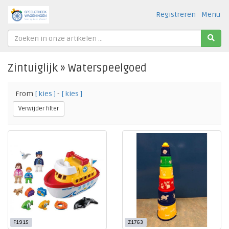
Registreren
Menu
Zintuiglijk » Waterspeelgoed
From
[ kies ]
-
[ kies ]
Verwijder filter
F1915
Z1763