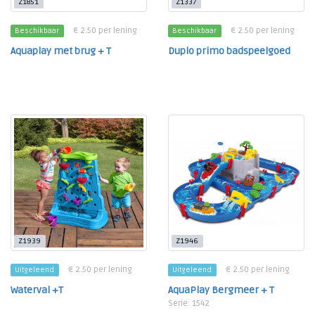
Z1851
Z1337
€ 2.50 per lening
€ 2.50 per lening
Beschikbaar
Beschikbaar
Aquaplay met brug + T
Duplo primo badspeelgoed
Z1939
Z1946
€ 2.50 per lening
€ 2.50 per lening
Uitgeleend
Uitgeleend
Waterval +T
AquaPlay Bergmeer + T
Serie: 1542