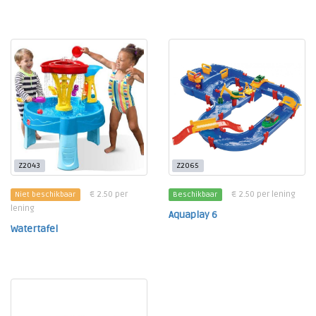
Z2043
Z2065
€ 2.50 per
€ 2.50 per lening
Niet beschikbaar
Beschikbaar
lening
Aquaplay 6
Watertafel