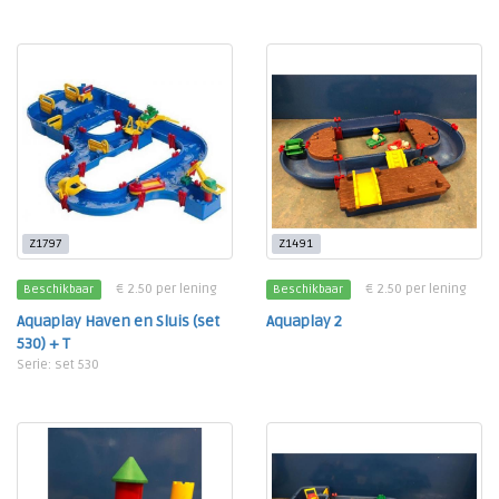
Z1797
Z1491
€ 2.50 per lening
€ 2.50 per lening
Beschikbaar
Beschikbaar
Aquaplay Haven en Sluis (set
Aquaplay 2
530) + T
Serie: set 530