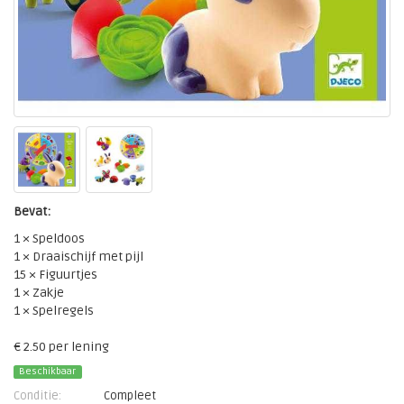
Bevat:
1 × Speldoos
1 × Draaischijf met pijl
15 × Figuurtjes
1 × Zakje
1 × Spelregels
€ 2.50 per lening
Beschikbaar
Conditie:
Compleet