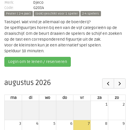
Merk:
Djeco
Code:
G2014
Peuter ( 2-4 jaar)
(ook) geschikt voor 1 speler
2-4 spelers
Tastspel. Wat vind je allemaal op de boerderij?
De spelfiguurtjes horen bij een van de vijf categorieën op de
draaischijf. Om de beurt draaien de spelers de schijf en zoeken
op de tast een corresponderend figuurtje uit de zak.
Voor de kleinsten kun je een alternatief spel spelen.
Spelduur 10 minuten.
Login om te lenen / reserveren
augustus 2026
ma
di
wo
do
vr
za
zo
1
2
3
4
5
6
7
8
9