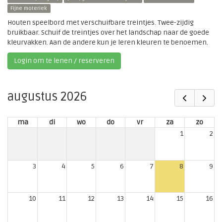
Fijne moteriek
Houten speelbord met verschuifbare treintjes. Twee-zijdig
bruikbaar. Schuif de treintjes over het landschap naar de goede
kleurvakken. Aan de andere kun je leren kleuren te benoemen.
Login om te lenen / reserveren
augustus 2026
ma
di
wo
do
vr
za
zo
1
2
3
4
5
6
7
8
9
10
11
12
13
14
15
16