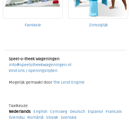
Fantasie
Zintuiglijk
Speel-o-theek Wageningen
info@speelotheekwageningen.nl
Vind ons / openingstijden
Mogelijk gemaakt door
The Lend Engine
Taalkeuze
Nederlands
English
Cymraeg
Deutsch
Espanol
Francais
íslensku
Română
Slovak
Svenska