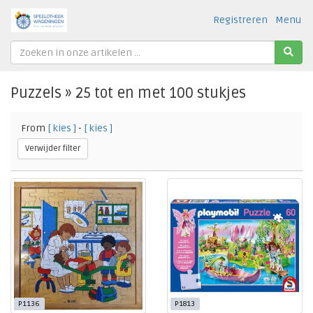
Registreren
Menu
Puzzels » 25 tot en met 100 stukjes
From
[ kies ]
-
[ kies ]
Verwijder filter
P1136
P1813