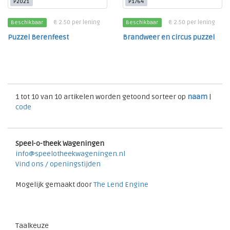
P2021
P1764
€ 2.50 per lening
€ 2.50 per lening
Beschikbaar
Beschikbaar
Puzzel Berenfeest
Brandweer en circus puzzel
1 tot 10 van 10 artikelen worden getoond sorteer op
naam
|
code
Speel-o-theek Wageningen
info@speelotheekwageningen.nl
Vind ons / openingstijden
Mogelijk gemaakt door
The Lend Engine
Taalkeuze